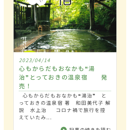
2023/04/14
心もからだもおなかも❝湯
治❞とっておきの温泉宿 発
売！
心もからだもおなかも❝湯治❞ と
っておきの温泉宿 著 和田美代子 解
説 水上治 コロナ禍で旅行を控
えていたみ...
記事の続きを読む