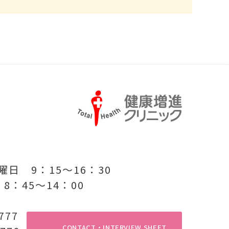
日 9：15〜16：30
8：45〜14：00
1777
CONTACT・INTERVIEW SHEET