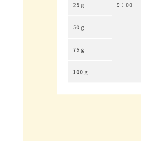
25ｇ
9：00
50ｇ
75ｇ
100ｇ