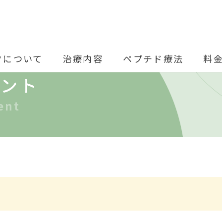
クについて
治療内容
ペプチド療法
料
ベント
ent