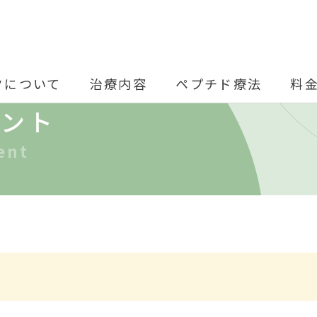
クについて
治療内容
ペプチド療法
料
ベント
ent