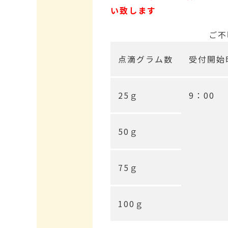
い致します
ご不
点滴グラム数
受付開始
25ｇ
9：00
50ｇ
75ｇ
100ｇ