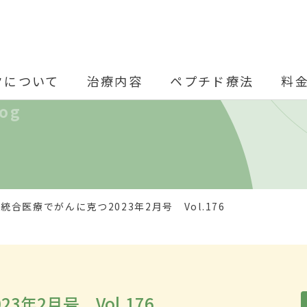
クについて
治療内容
ペプチド療法
料
log
統合医療でがんに克つ2023年2月号 Vol.176
年2月号 Vol.176