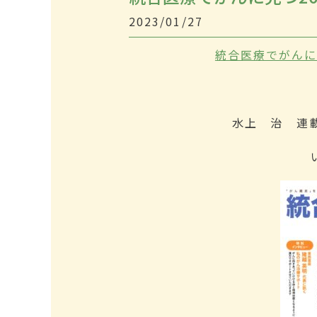
2023/01/27
統合医療でがんに克
水上 治 連