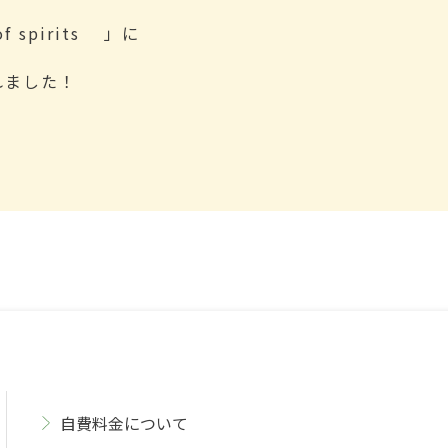
 spirits 」に
れました！
自費料金について